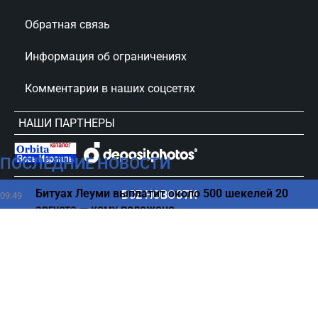
Обратная связь
Информация об ограничениях
Комментарии в наших соцсетях
НАШИ ПАРТНЕРЫ
ПОСЛЕДНИЕ НОВОСТИ
сursorinfo.co.il © Все права защищены
Битуах Леуми выплатит около 500 шекелей 20
ВСЕ НОВОСТИ
09:49
августа — кому положено
Складов почти нет — что разъярило Трампа на
09:45
закрытой встрече
Нападал на детей с ДЦП — громкое задержание в
09:41
Бен-Гурионе