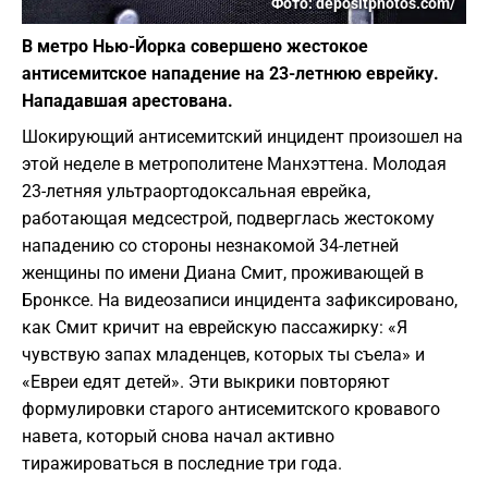
Фото: depositphotos.com/
В метро Нью-Йорка совершено жестокое
антисемитское нападение на 23-летнюю еврейку.
Нападавшая арестована.
Шокирующий антисемитский инцидент произошел на
этой неделе в метрополитене Манхэттена. Молодая
23-летняя ультраортодоксальная еврейка,
работающая медсестрой, подверглась жестокому
нападению со стороны незнакомой 34-летней
женщины по имени Диана Смит, проживающей в
Бронксе. На видеозаписи инцидента зафиксировано,
как Смит кричит на еврейскую пассажирку: «Я
чувствую запах младенцев, которых ты съела» и
«Евреи едят детей». Эти выкрики повторяют
формулировки старого антисемитского кровавого
навета, который снова начал активно
тиражироваться в последние три года.