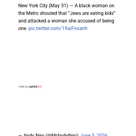
New York City (May 31) — A black woman on
the Metro shouted that “Jews are eating kids”
and attacked a woman she accused of being
one.
pic.twitter.com/19aiFnxanh
— Andy Ngo (@MrAndyNgo)
June 3, 2026