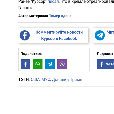
Ранее "Курсор"
писал
, что в кремле отреагирова
Галанта.
Автор материала
Томер Адони.
Комментируйте новости
Чит
Курсор в Facebook
Поделиться:
Подписать
Facebook
WhatsApp
Telegram
Viber
face
ТЭГИ:
США
МУС
Дональд Трамп