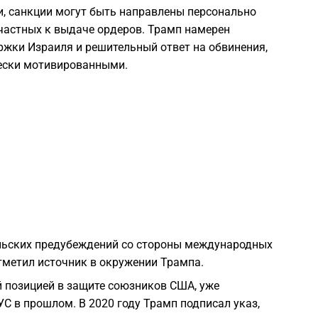
и, санкции могут быть направлены персонально
1
частных к выдаче ордеров. Трамп намерен
ржки Израиля и решительный ответ на обвинения,
1
чески мотивированными.
1
1
1
1
ьских предубеждений со стороны международных
отметил источник в окружении Трампа.
1
 позицией в защите союзников США, уже
 в прошлом. В 2020 году Трамп подписал указ,
1