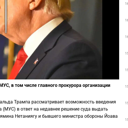
1
Play
1
1
1
1
Фото: depositphotos.com
МУС, в том числе главного прокурора организации
1
альда Трампа рассматривает возможность введения
1
 (МУС) в ответ на недавнее решение суда выдать
ьямина Нетаниягу и бывшего министра обороны Йоава
1