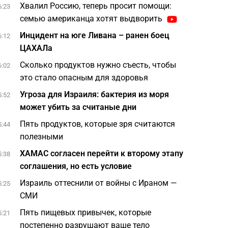
Хвалил Россию, теперь просит помощи:
6:23
семью американца хотят выдворить
Инцидент на юге Ливана – ранен боец
6:12
ЦАХАЛа
Сколько продуктов нужно съесть, чтобы
6:02
это стало опасным для здоровья
Угроза для Израиля: бактерия из моря
5:52
может убить за считаные дни
Пять продуктов, которые зря считаются
5:44
полезными
ХАМАС согласен перейти к второму этапу
5:38
соглашения, но есть условие
Израиль оттеснили от войны с Ираном —
5:25
СМИ
Пять пищевых привычек, которые
5:21
постепенно разрушают ваше тело