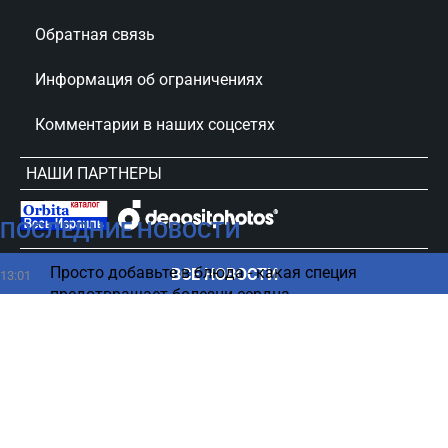
Обратная связь
Информация об ограничениях
Комментарии в наших соцсетях
НАШИ ПАРТНЕРЫ
ПОСЛЕДНИЕ НОВОСТИ
сursorinfo.co.il © Все права защищены
Просто добавьте в блюда - какая специя
ВСЕ НОВОСТИ
13:01
предотвращает болезни сердца
Слабое место Либермана раскрыто: «Я очень
12:48
скучаю»
Какой овощ как можно чаще нужно есть для
12:44
профилактики деменции