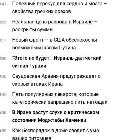
Полезный перекус для сердца и мозга –
0:41
свойства грецких орехов
Реальная цена развода в Израиле —
0:22
раскрыты суммы
Новый фронт – в США обеспокоены
0:17
возможным шагом Путина
“Этого не будет”: Израиль дал четкий
0:00
сигнал Турции
Саудовская Аравия предупреждает о
9:50
скорых атаках Ирана
Пять популярных лекарств, которые
9:45
категорически запрещено пить натощак
В Иране растут слухи о критическом
9:38
состоянии Моджтабы Хаменеи
Как беспорядок в доме сводит с ума
9:30
ваших питомцев