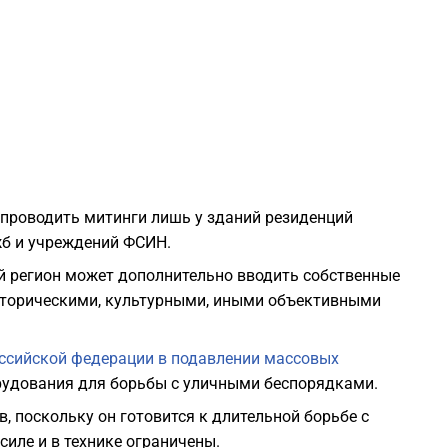
0
0
0
0
о проводить митинги лишь у зданий резиденций
жб и учреждений ФСИН.
0
й регион может дополнительно вводить собственные
историческими, культурными, иными объективными
0
ссийской федерации в подавлении массовых
0
рудования для борьбы с уличными беспорядками.
в, поскольку он готовится к длительной борьбе с
0
силе и в технике ограничены.