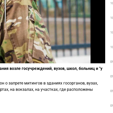
1
Play
1
1
1
Фото: depositphotos.com
0
ия возле госучреждений, вузов, школ, больниц и "у
0
н о запрете митингов в зданиях госорганов, вузах,
ртах, на вокзалах, на участках, где расположены
0
.
0