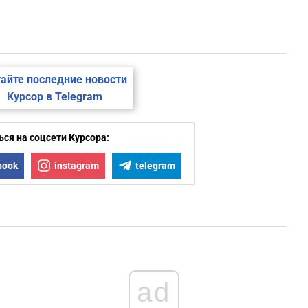
айте последние новости
Курсор в Telegram
ся на соцсети Курсора:
book
instagram
telegram
ad