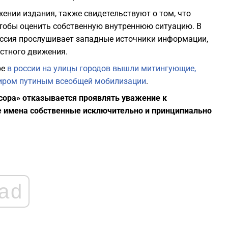
ении издания, также свидетельствуют о том, что
0
чтобы оценить собственную внутреннюю ситуацию. В
россия прослушивает западные источники информации,
естного движения.
0
ре
в россии на улицы городов вышли митингующие,
иром путиным всеобщей мобилизации
.
0
сора» отказывается проявлять уважение к
е имена собственные исключительно и принципиально
0
0
ad