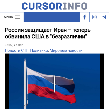
Меню
Россия защищает Иран – теперь
обвинила США в "безразличии"
16:37,
11 мая
Новости СНГ
,
Политика
,
Мировые новости
Play