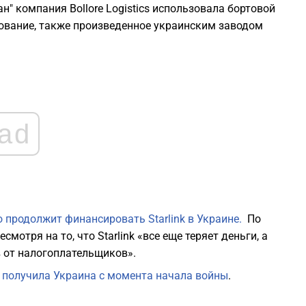
н" компания Bollore Logistics использовала бортовой
дование, также произведенное украинским заводом
2
2
ad
2
2
2
о продолжит финансировать Starlink в Украине.
По
мотря на то, что Starlink «все еще теряет деньги, а
2
 от налогоплательщиков».
k получила Украина с момента начала войны
.