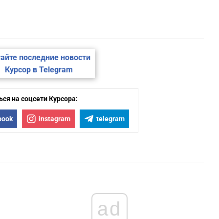
айте последние новости
Курсор в Telegram
ся на соцсети Курсора:
book
instagram
telegram
ad