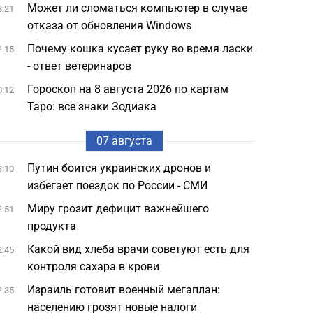
Может ли сломаться компьютер в случае
3:21
отказа от обновления Windows
Почему кошка кусает руку во время ласки
2:15
- ответ ветеринаров
Гороскоп на 8 августа 2026 по картам
0:12
Таро: все знаки Зодиака
07 августа
Путин боится украинских дронов и
3:10
избегает поездок по России - СМИ
Миру грозит дефицит важнейшего
2:51
продукта
Какой вид хлеба врачи советуют есть для
2:45
контроля сахара в крови
Израиль готовит военный мегаплан:
2:35
населению грозят новые налоги