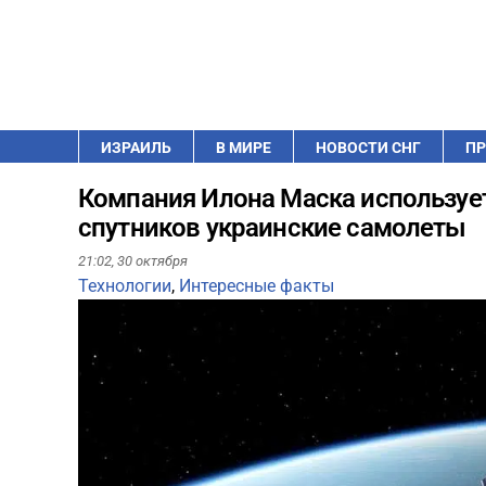
ИЗРАИЛЬ
В МИРЕ
НОВОСТИ СНГ
ПР
Компания Илона Маска использует
спутников украинские самолеты
21:02,
30 октября
Технологии
,
Интересные факты