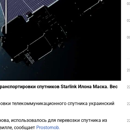
0
Play
0
0
2
Фото: depositphotos.com
ранспортировки спутников Starlink Илона Маска. Вес
2
ровки телекоммуникационного спутника украинский
2
нова, использовалось для перевозки спутника из
2
вилле, сообщает
Prostomob.