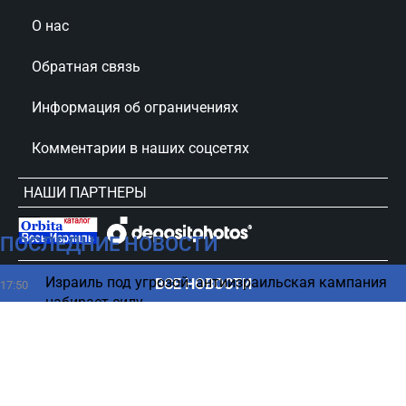
О нас
Обратная связь
Информация об ограничениях
Комментарии в наших соцсетях
НАШИ ПАРТНЕРЫ
ПОСЛЕДНИЕ НОВОСТИ
сursorinfo.co.il © Все права защищены
Израиль под угрозой: антиизраильская кампания
ВСЕ НОВОСТИ
17:50
набирает силу
Простые способы быстро избавиться от изжоги
17:44
без таблеток
Иран назвал требования для «исправления
17:38