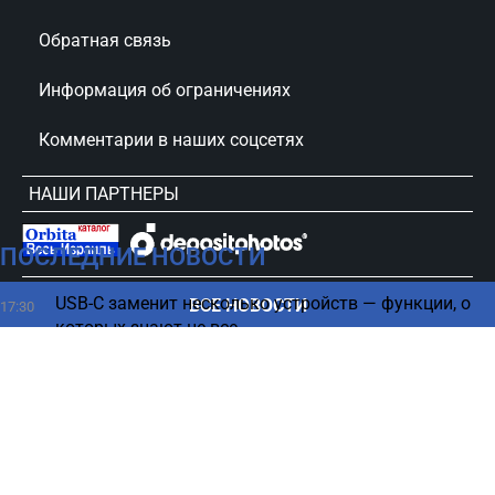
Обратная связь
Информация об ограничениях
Комментарии в наших соцсетях
НАШИ ПАРТНЕРЫ
ПОСЛЕДНИЕ НОВОСТИ
сursorinfo.co.il © Все права защищены
USB-C заменит несколько устройств — функции, о
ВСЕ НОВОСТИ
17:30
которых знают не все
Видео со "здоровым" Хаменеи оказалось старым
17:24
— росСМИ
Отказ Нетаниягу от соглашения с ХАМАСом -
17:24
резкая реакция террористов