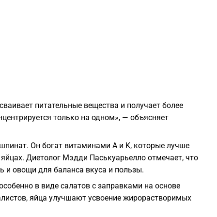
2
2
2
2
усваивает питательные вещества и получает более
нцентрируется только на одном», — объясняет
2
шпинат. Он богат витаминами A и K, которые лучше
2
яйцах. Диетолог Мэдди Паськуарьелло отмечает, что
ь и овощи для баланса вкуса и пользы.
2
особенно в виде салатов с заправками на основе
алистов, яйца улучшают усвоение жирорастворимых
2