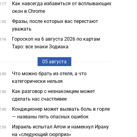
Как навсегда избавиться от всплывающих
2:17
окон в Chrome
Фразы, после которых вас перестают
1:02
уважать
Гороскоп на 6 августа 2026 по картам
0:16
Таро: все знаки Зодиака
05 августа
Что можно брать из отеля, а что
3:30
категорически нельзя
Как разговор с незнакомцем может
2:50
сделать нас счастливее
Кондиционер может вызвать боль в горле
2:45
— названы пять опасных ошибок
Израиль испытал Arrow и намекнул Ирану
2:35
на «следующий сюрприз»