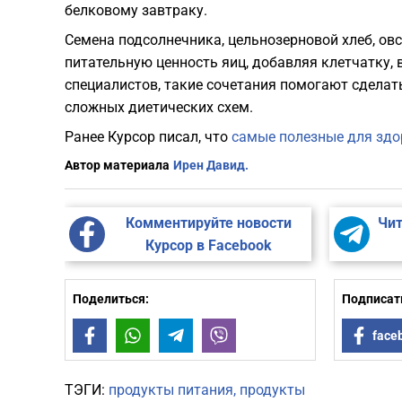
белковому завтраку.
Семена подсолнечника, цельнозерновой хлеб, овс
питательную ценность яиц, добавляя клетчатку,
специалистов, такие сочетания помогают сдела
сложных диетических схем.
Ранее Курсор писал, что
самые полезные для здо
Автор материала
Ирен Давид.
Комментируйте новости
Чит
Курсор в Facebook
Поделиться:
Подписать
Facebook
WhatsApp
Telegram
Viber
face
ТЭГИ:
продукты питания
продукты