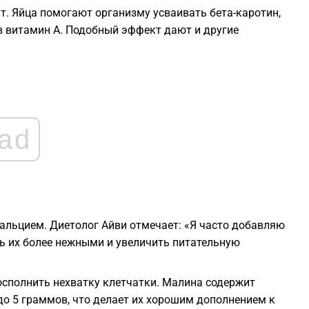
. Яйца помогают организму усваивать бета-каротин,
2
в витамин A. Подобный эффект дают и другие
2
2
ad
2
2
альцием. Диетолог Айви отмечает: «Я часто добавляю
2
ть их более нежными и увеличить питательную
осполнить нехватку клетчатки. Малина содержит
до 5 граммов, что делает их хорошим дополнением к