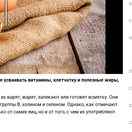
0
Play
0
0
Фото: depositphotos.com
2
е усваивать витамины, клетчатку и полезные жиры,
2
их варят, жарят, запекают или готовят всмятку. Они
руппы B, холином и селеном. Однако, как отмечают
2
о от самих яиц, но и от того, с чем их употребляют.
2