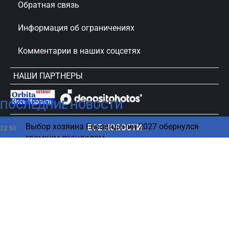
Обратная связь
Информация об ограничениях
Комментарии в наших соцсетях
НАШИ ПАРТНЕРЫ
ПОСЛЕДНИЕ НОВОСТИ
сursorinfo.co.il © Все права защищены
Выбор хозяина Евровидения-2027 обернулся
ВСЕ НОВОСТИ
22:50
громким скандалом
Продукты, которые уменьшают вред от алкоголя
22:44
Нападение на консульство США в Торонто –
22:44
новые сведения
Ноутбук пора отправить на пенсию - названы
22:30
главные признаки