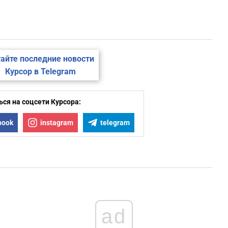
айте последние новости
Курсор в Telegram
ся на соцсети Курсора:
book
instagram
telegram
ad