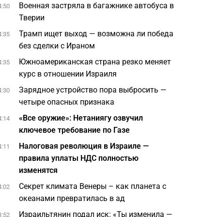
Военная застряла в багажнике автобуса в
4:50
Тверии
Трамп ищет выход — возможна ли победа
4:35
без сделки с Ираном
Южноамериканская страна резко меняет
4:35
курс в отношении Израиля
Зарядное устройство пора выбросить —
4:30
четыре опасных признака
«Все оружие»: Нетаниягу озвучил
4:14
ключевое требование по Газе
Налоговая революция в Израиле —
4:11
правила уплаты НДС полностью
изменятся
Секрет климата Венеры – как планета с
4:02
океанами превратилась в ад
Израильтянин подал иск: «Ты изменила —
3:52