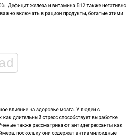
0%. Дефицит железа и витамина B12 также негативно
 важно включать в рацион продукты, богатые этими
1
1
1
ad
1
1
1
ое влияние на здоровье мозга. У людей с
к как длительный стресс способствует выработке
Ученые также рассматривают антидепрессанты как
1
ймера, поскольку они содержат антиамилоидные