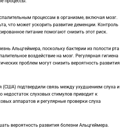
ые процессы.
1
спалительным процессам в организме, включая мозг.
1
ьта, что может ускорить развитие деменции. Контроль
сированное питание помогают снизить этот риск.
1
езнь Альцгеймера, поскольку бактерии из полости рта
1
палительное воздействие на мозг. Регулярная гигиена
гических проблем могут снизить вероятность развития
1
я (США) подтвердили связь между ухудшением слуха и
1
о недостаток слуховых стимулов приводит к
овых аппаратов и регулярные проверки слуха
ышать вероятность развития болезни Альцгеймера.