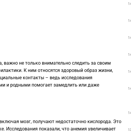
1
1
1
1
а, важно не только внимательно следить за своим
илактики. К ним относятся здоровый образ жизни,
1
оциальные контакты – ведь исследования
ями и родными помогает замедлить или даже
1
1
 включая мозг, получают недостаточно кислорода. Это
ке. Исследования показали, что анемия увеличивает
1