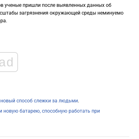
ов ученые пришли после выявленных данных об
1
масштабы загрязнения окружающей среды неминуемо
ра.
1
1
ad
1
1
1
 новый способ слежки за людьми
.
и новую батарею, способную работать при
1
1