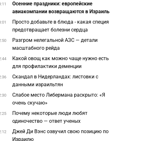
Осенние праздники: европейские
3:11
авиакомпании возвращаются в Израиль
Просто добавьте в блюда - какая специя
3:01
предотвращает болезни сердца
Разгром нелегальной АЗС — детали
2:50
масштабного рейда
Какой овощ как можно чаще нужно есть
2:44
для профилактики деменции
Скандал в Нидерландах: листовки с
2:36
данными израильтян
Слабое место Либермана раскрыто: «Я
2:30
очень скучаю»
Почему некоторые люди любят
2:25
одиночество — ответ ученых
Джей Ди Вэнс озвучил свою позицию по
2:12
Израилю