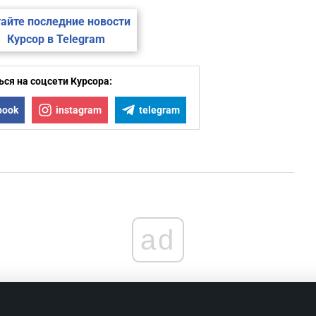
1
айте последние новости
Курсор в Telegram
1
ся на соцсети Курсора:
1
book
instagram
telegram
1
1
ad