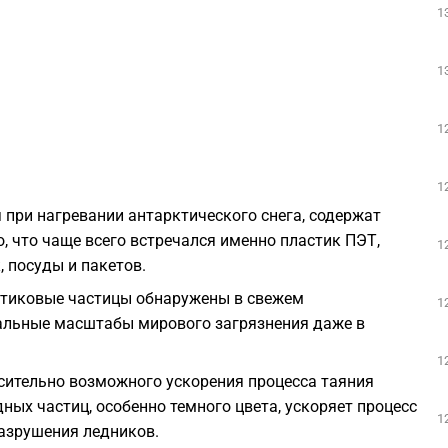
1
1
1
1
 при нагревании антарктического снега, содержат
, что чаще всего встречался именно пластик ПЭТ,
1
 посуды и пакетов.
астиковые частицы обнаружены в свежем
1
сальные масштабы мирового загрязнения даже в
1
сительно возможного ускорения процесса таяния
ных частиц, особенно темного цвета, ускоряет процесс
1
разрушения ледников.