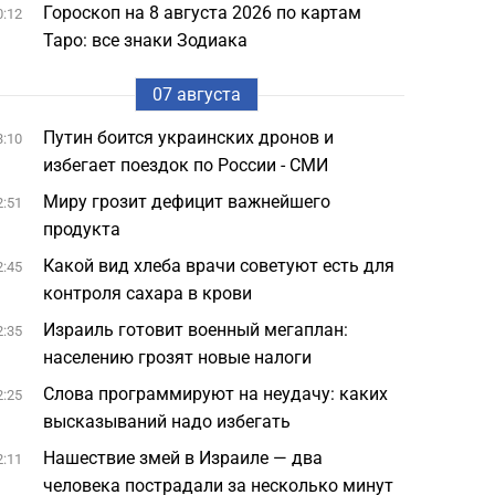
Гороскоп на 8 августа 2026 по картам
0:12
Таро: все знаки Зодиака
07 августа
Путин боится украинских дронов и
3:10
избегает поездок по России - СМИ
Миру грозит дефицит важнейшего
2:51
продукта
Какой вид хлеба врачи советуют есть для
2:45
контроля сахара в крови
Израиль готовит военный мегаплан:
2:35
населению грозят новые налоги
Слова программируют на неудачу: каких
2:25
высказываний надо избегать
Нашествие змей в Израиле — два
2:11
человека пострадали за несколько минут