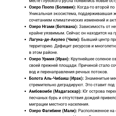
месте глубокого русла появились новые ост
Озеро Поопо (Боливия):
Когда-то второй по
Уникальная экосистема, поддерживавшая ж
сочетанием климатических изменений и акт
Озеро Нгами (Ботсвана):
Зависимость от не
крайне уязвимым. Сейчас он находится на г
Лагуна-де-Акулео (Чили):
Бывший центр при
территорию. Дефицит ресурсов и многолет
в этом районе.
Озеро Урмия (Иран):
Крупнейшее соленое оз
своей прежней площади. Причиной стало с
вод и перенаправления речных потоков.
Болота Аль-Чибаиш (Ирак):
Знаменитые мес
стремительно деградируют. Это ставит под
Амбовомбе (Мадагаскар):
Юг острова пере
песчаных бурь и отсутствия дождей привел
миграции местного населения.
Озеро Фагибине (Мали):
Расположенное на 