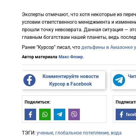
​Эксперты отмечают, что хотя некоторые из пер
условии ответственного менеджмента и изменени
прошли точку невозврата. Данная ситуация — э
главным богатствам нашей планеты, ведь послед
Ранее "Курсор" писал, что
дельфины в Амазонке у
Автор материала
Макс Флэир.
Комментируйте новости
Чит
Курсор в Facebook
Поделиться:
Подписать
Facebook
WhatsApp
Telegram
Viber
face
ТЭГИ:
ученые
глобальное потепление
вода