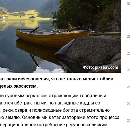
0
2
2
Фото: pixabay.com
2
 грани исчезновения, что не только меняет облик
 целых экосистем.
2
али суровым зеркалом, отражающим глобальный
таются абстрактными, но наглядные кадры со
2
 реки, озера и полноводные болота стремительно
хую землю. Основными катализаторами этого процесса
2
е нерациональное потребление ресурсов сельским