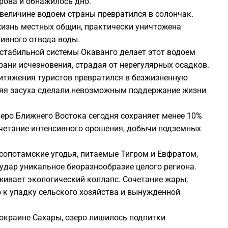
рова и обнажилось дно.
2
 величине водоем страны превратился в солончак.
изнь местных общин, практически уничтожена
2
ивного отвода воды.
стабильной системы Окаванго делает этот водоем
2
рани исчезновения, страдая от нерегулярных осадков.
тяжения туристов превратился в безжизненную
няя засуха сделали невозможным поддержание жизни
2
еро Ближнего Востока сегодня сохраняет менее 10%
2
очетание интенсивного орошения, добычи подземных
2
опотамские угодья, питаемые Тигром и Евфратом,
 удар уникальное биоразнообразие целого региона.
живает экологический коллапс. Сочетание жары,
2
о к упадку сельского хозяйства и вынужденной
окраине Сахары, озеро лишилось подпитки