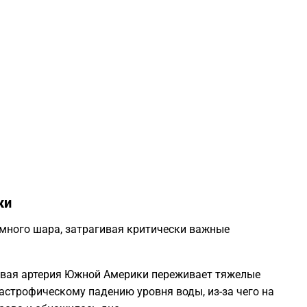
2
2
2
2
2
ки
2
емного шара, затрагивая критически важные
2
вая артерия Южной Америки переживает тяжелые
астрофическому падению уровня воды, из-за чего на