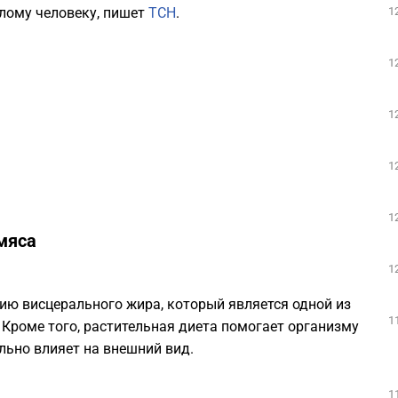
1
лому человеку, пишет
ТСН
.
1
1
1
1
 мяса
1
ию висцерального жира, который является одной из
1
 Кроме того, растительная диета помогает организму
льно влияет на внешний вид.
1