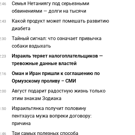
Семья Нетаниягу под серьезными
2:46
обвинениями — долги на тысячи
Какой продукт может помешать развитию
2:43
диабета
Тайный сигнал: что означает привычка
2:30
собаки вздыхать
Израиль теряет налогоплательщиков —
2:23
тревожные данные властей
Оман и Иран пришли к соглашению по
2:16
Ормузскому проливу – СМИ
Август подарит радостную жизнь только
2:00
этим знакам Зодиака
Израильтянка получит половину
1:50
пентхауса мужа вопреки договору:
причина
Три самых полезных способа
1:46