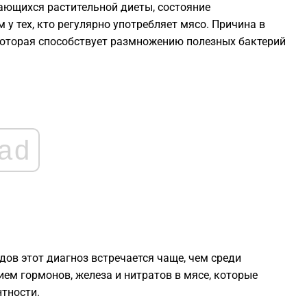
ающихся растительной диеты, состояние
 у тех, кто регулярно употребляет мясо. Причина в
1
 которая способствует размножению полезных бактерий
1
1
ad
1
1
1
ов этот диагноз встречается чаще, чем среди
ем гормонов, железа и нитратов в мясе, которые
тности.
1