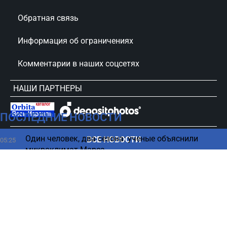
Обратная связь
Информация об ограничениях
Комментарии в наших соцсетях
НАШИ ПАРТНЕРЫ
ПОСЛЕДНИЕ НОВОСТИ
сursorinfo.co.il © Все права защищены
Один человек, два сезона: ученые объяснили
ВСЕ НОВОСТИ
05:25
микроклимат Марса
Таинственные вспышки в океане – что о них
04:27
говорят ученые
7 манипулятивных фраз мужчин, требующих
03:08
внимание женщин