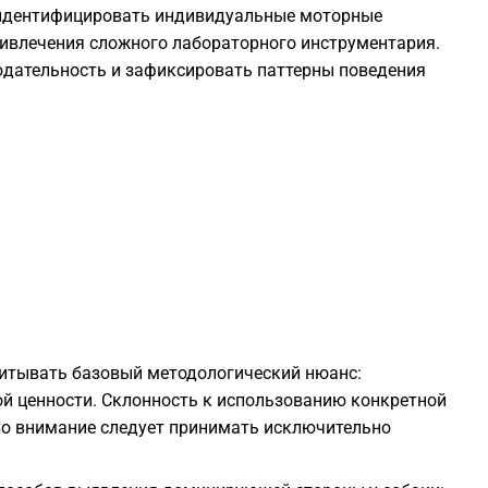
 идентифицировать индивидуальные моторные
1
ивлечения сложного лабораторного инструментария.
юдательность и зафиксировать паттерны поведения
1
1
1
1
1
итывать базовый методологический нюанс:
й ценности. Склонность к использованию конкретной
1
во внимание следует принимать исключительно
1