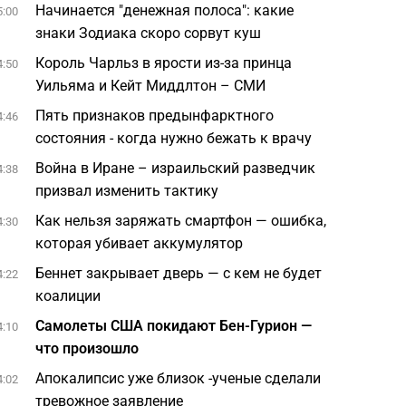
Начинается "денежная полоса": какие
5:00
знаки Зодиака скоро сорвут куш
Король Чарльз в ярости из-за принца
4:50
Уильяма и Кейт Миддлтон – СМИ
Пять признаков предынфарктного
4:46
состояния - когда нужно бежать к врачу
Война в Иране – израильский разведчик
4:38
призвал изменить тактику
Как нельзя заряжать смартфон — ошибка,
4:30
которая убивает аккумулятор
Беннет закрывает дверь — с кем не будет
4:22
коалиции
Самолеты США покидают Бен-Гурион —
4:10
что произошло
Апокалипсис уже близок -ученые сделали
4:02
тревожное заявление