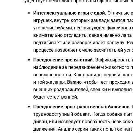
Существует несколько простых и эффективных с
Интеллектуальные игры с едой.
Отличные р
игрушек, внутрь которых закладывается па
угощение зубами, пес вынужден фиксироват
внимательно отследить, какая именно лапа
подтягивает или разворачивает капсулу. Р
процессе позволяет смело засчитать ей усл
Преодоление препятствий.
Зафиксировать 
наблюдение за передвижением животного п
возвышенностей. Как правило, первый шаг н
и той же лапы. Важно, чтобы тест проходил
внешних раздражителей, спешки и выполне
будет естественной.
Преодоление пространственных барьеров.
труднодоступный объект. Когда собака пыт
диван, или исследует поверхность невысоко
движения. Анализ серии таких попыток наг