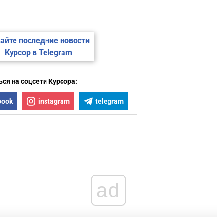
айте последние новости
Курсор в Telegram
ся на соцсети Курсора:
book
instagram
telegram
ad