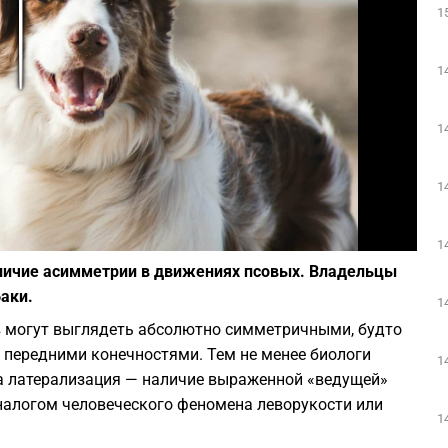
1
Play
1
1
1
Фото: Pauline Loroy / Unsplash
1
личие асимметрии в движениях псовых. Владельцы
аки.
1
в могут выглядеть абсолютно симметричными, будто
передними конечностями. Тем не менее биологи
1
на латерализация — наличие выраженной «ведущей»
логом человеческого феномена леворукости или
1