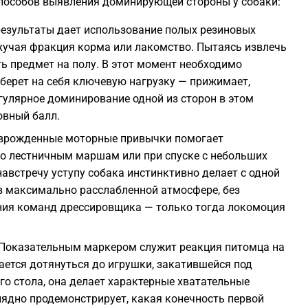
пособов выявления доминирующей стороны у собаки:
езультаты дает использование полых резиновых
1
хучая фракция корма или лакомство. Пытаясь извлечь
ь предмет на полу. В этот момент необходимо
1
 берет на себя ключевую нагрузку — прижимает,
егулярное доминирование одной из сторон в этом
1
овный балл.
врожденные моторные привычки помогает
1
о лестничным маршам или при спуске с небольших
австречу уступу собака инстинктивно делает с одной
 в максимально расслабленной атмосфере, без
1
ния команд дрессировщика — только тогда локомоция
Показательным маркером служит реакция питомца на
ается дотянуться до игрушки, закатившейся под
го стола, она делает характерные хватательные
лядно продемонстрирует, какая конечность первой