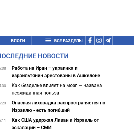
БЛОГИ
ВСЕ РАЗДЕЛЫ
ПОСЛЕДНИЕ НОВОСТИ
Работа на Иран – украинка и
5:38
израильтянин арестованы в Ашкелоне
Как безделье влияет на мозг — названа
5:30
неожиданная польза
Опасная лихорадка распространяется по
5:23
Израилю - есть погибший
Как США удержал Ливан и Израиль от
5:11
эскалации – СМИ