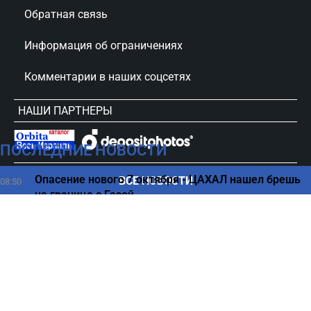
Обратная связь
Информация об ограничениях
Комментарии в наших соцсетях
НАШИ ПАРТНЕРЫ
ПОСЛЕДНИЕ НОВОСТИ
сursorinfo.co.il © Все права защищены
Опасение нового 7 октября - ЦАХАЛ нашел брешь
ВСЕ НОВОСТИ
08:50
на границе с Газой
Раскол в ЕС — паспортный контроль возвращается
08:38
Как распознать деменцию за годы до диагноза,
08:30
рассказали ученые
Израильтян ждет повышение налогов из-за
08:24
решения Нетаниягу - детали