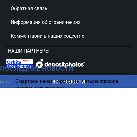
Обратная связь
Информация об ограничениях
Комментарии в наших соцсетях
НАШИ ПАРТНЕРЫ
ПОСЛЕДНИЕ НОВОСТИ
сursorinfo.co.il © Все права защищены
Смартфон начал тормозить: четыре способа
ВСЕ НОВОСТИ
02:17
вернуть ему скорость
Названы фрукты, которые замедлят старение
01:25
после 40 лет
Гороскоп на 9 августа 2026 по картам Таро: все
00:08
знаки Зодиака