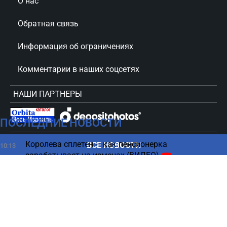
О нас
Обратная связь
Информация об ограничениях
Комментарии в наших соцсетях
НАШИ ПАРТНЕРЫ
ПОСЛЕДНИЕ НОВОСТИ
сursorinfo.co.il © Все права защищены
Королева сплетен – как пенсионерка
ВСЕ НОВОСТИ
10:13
зарабатывает на изменах (ВИДЕО)
Выборы 2026 — нумерология оценила шансы
10:06
Нетаниягу
Ошибка путешественников: почему важно не
10:00
выбрасывать билет