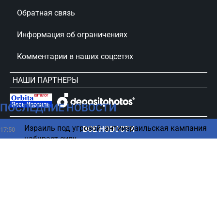
Обратная связь
Информация об ограничениях
Комментарии в наших соцсетях
НАШИ ПАРТНЕРЫ
ПОСЛЕДНИЕ НОВОСТИ
сursorinfo.co.il © Все права защищены
Израиль под угрозой: антиизраильская кампания
ВСЕ НОВОСТИ
17:50
набирает силу
Простые способы быстро избавиться от изжоги
17:44
без таблеток
Иран назвал требования для «исправления
17:38
поведения» США
Рак Джо Байдена дал новые метастазы: сын не