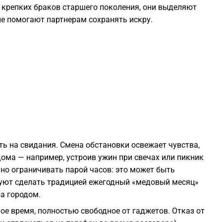
 крепких браков старшего поколения, они выделяют
е помогают партнерам сохранять искру.
2
2
2
2
1
ть на свидания. Смена обстановки освежает чувства,
ома — например, устроив ужин при свечах или пикник
ьно ограничивать парой часов: это может быть
1
уют сделать традицией ежегодный «медовый месяц»
за городом.
1
ое время, полностью свободное от гаджетов. Отказ от