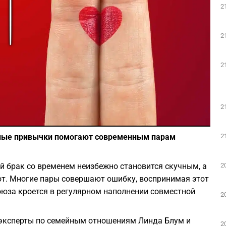
2
Play
2
2
2
Фото: Pixabay
2
дные привычки помогают современным парам
2
й брак со временем неизбежно становится скучным, а
ют. Многие пары совершают ошибку, воспринимая этот
оюза кроется в регулярном наполнении совместной
2
эксперты по семейным отношениям Линда Блум и
2