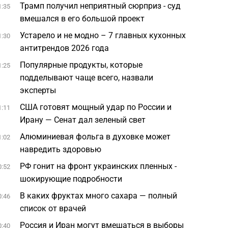
Трамп получил неприятный сюрприз - суд
1:35
вмешался в его большой проект
Устарело и не модно – 7 главных кухонных
1:30
антитрендов 2026 года
Популярные продукты, которые
1:25
подделывают чаще всего, назвали
эксперты
США готовят мощный удар по России и
1:11
Ирану — Сенат дал зеленый свет
Алюминиевая фольга в духовке может
1:02
навредить здоровью
РФ гонит на фронт украинских пленных -
0:52
шокирующие подробности
В каких фруктах много сахара — полный
0:46
список от врачей
Россия и Иран могут вмешаться в выборы
0:40