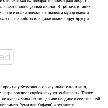
 отвлекаться на телефон во время разговора)
1
 и вести полноценный диалог. В-третьих, в таких
мелочи и знаки внимания: вынести мусор вместо
1
ссаж после работы или даже помочь друг другу с
1
1
ad
1
1
 практику безмолвного визуального контакта,
быстро рождает глубокое чувство близости. Также
 на курсах бальных танцев или наедине в собственной
(например, Руми или Хафиза) и оставлять