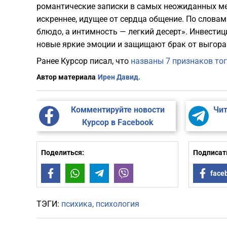
романтические записки в самых неожиданных ме
искреннее, идущее от сердца общение. По слова
блюдо, а интимность — легкий десерт». Инвести
новые яркие эмоции и защищают брак от выгора
Ранее Курсор писал, что
названы 7 признаков тог
Автор материала
Ирен Давид.
Комментируйте новости
Чит
Курсор в Facebook
Поделиться:
Подписать
Facebook
WhatsApp
Telegram
Viber
face
ТЭГИ:
психика
психология