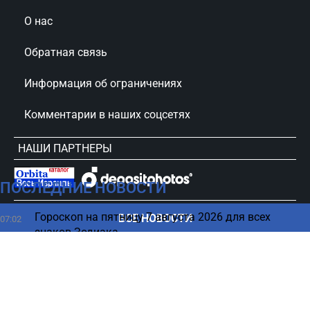
О нас
Обратная связь
Информация об ограничениях
Комментарии в наших соцсетях
НАШИ ПАРТНЕРЫ
ПОСЛЕДНИЕ НОВОСТИ
сursorinfo.co.il © Все права защищены
Гороскоп на пятницу 7 августа 2026 для всех
ВСЕ НОВОСТИ
07:02
знаков Зодиака
Не включайте новый iPhone, пока не сделаете эти 5
05:15
вещей
Весна под ногами, зима над головой: загадки
04:27