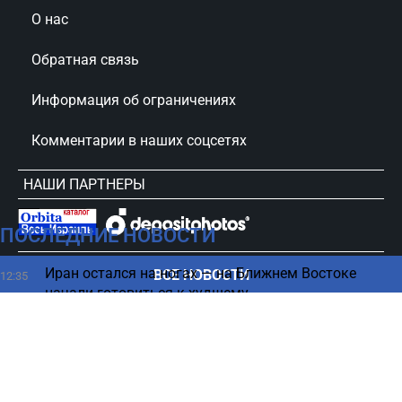
О нас
Обратная связь
Информация об ограничениях
Комментарии в наших соцсетях
НАШИ ПАРТНЕРЫ
ПОСЛЕДНИЕ НОВОСТИ
сursorinfo.co.il © Все права защищены
Иран остался на ногах — на Ближнем Востоке
ВСЕ НОВОСТИ
12:35
начали готовиться к худшему
Выключать или оставлять — что делать с Wi-Fi на
12:30
смартфоне перед сном
Новый опрос: Айзенкот обошел Нетаниягу,
12:25