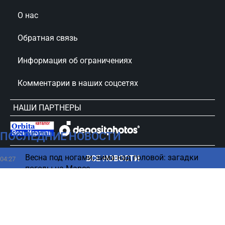
О нас
Обратная связь
Информация об ограничениях
Комментарии в наших соцсетях
НАШИ ПАРТНЕРЫ
ПОСЛЕДНИЕ НОВОСТИ
сursorinfo.co.il © Все права защищены
Весна под ногами, зима над головой: загадки
ВСЕ НОВОСТИ
04:27
погоды на Марсе
В каком возрасте нужно больше пить кофе - ответ
03:23
ученых
ChatGPT имеет опасную особенность -
02:19