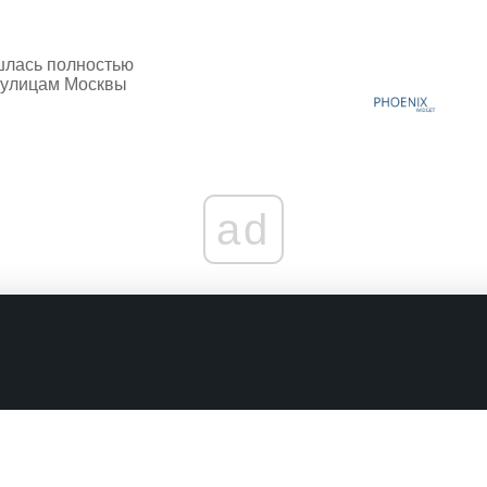
лась полностью
 улицам Москвы
ad
граничениях
Комментарии в наших соцсетях