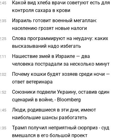
Какой вид хлеба врачи советуют есть для
2:45
контроля сахара в крови
Израиль готовит военный мегаплан:
2:35
населению грозят новые налоги
Слова программируют на неудачу: каких
2:25
высказываний надо избегать
Нашествие змей в Израиле — два
2:11
человека пострадали за несколько минут
Почему кошки будят хозяев среди ночи —
2:02
ответ ветеринара
Союзники подвели Украину, оставив один
1:52
сценарий в войне, - Bloomberg
Люди, родившиеся в эти дни, имеют
1:45
наибольшие шансы разбогатеть
Трамп получил неприятный сюрприз - суд
1:35
вмешался в его большой проект