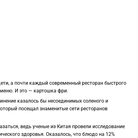
2
2
2
2
 дети, а почти каждый современный ресторан быстрого
2
 меню. И это — картошка фри.
динение казалось бы несоединимых соленого и
2
 который посещал знаменитые сети ресторанов
2
азаться, ведь ученые из Китая провели исследование
ического здоровья. Оказалось, что блюдо на 12%