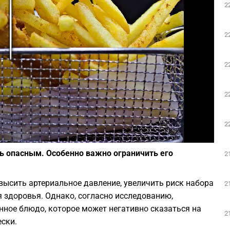
2
Play
2
2
2
2
Фото: pixabay.com
ь опасным. Особенно важно ограничить его
2
ысить артериальное давление, увеличить риск набора
2
я здоровья. Однако, согласно исследованию,
ное блюдо, которое может негативно сказаться на
2
ески.