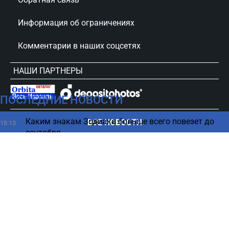
Информация об ограничениях
Комментарии в наших соцсетях
НАШИ ПАРТНЕРЫ
ПОСЛЕДНИЕ НОВОСТИ
сursorinfo.co.il © Все права защищены
Каким знакам Зодиака больше всего повезет до
ВСЕ НОВОСТИ
18:13
сентября
Зеленский оценил диалог с Израилем по ПВО
18:01
Израиль под угрозой: антиизраильская кампания
17:50
набирает силу
Простые способы быстро избавиться от изжоги
17:44
без таблеток