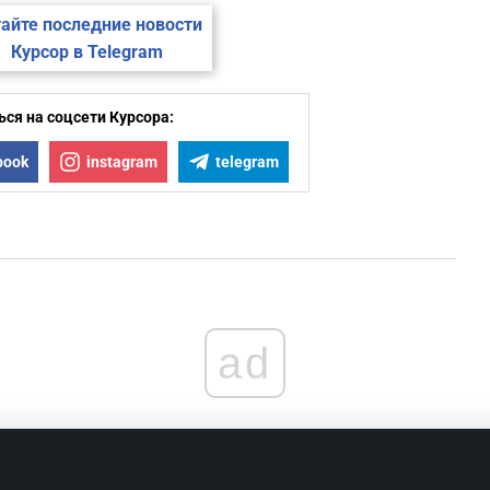
айте последние новости
Курсор в Telegram
ся на соцсети Курсора:
book
instagram
telegram
ad