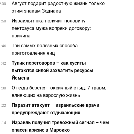
Август подарит радостную жизнь только
2:00
этим знакам Зодиака
Израильтянка получит половину
1:50
пентхауса мужа вопреки договору:
причина
Три самых полезных способа
1:46
приготовления яиц
Тупик переговоров – как хуситы
1:42
пытаются силой захватить ресурсы
Йемена
Откуда берется токсичный стыд: 7 травм,
1:30
влияющих на взрослую жизнь
Паразит атакует — израильские врачи
1:22
предупреждают отдыхающих
Израиль получил тревожный сигнал – чем
1:14
опасен кризис в Марокко