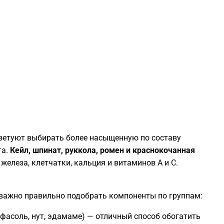
1
1
1
1
1
оветуют выбирать более насыщенную по составу
та.
Кейл, шпинат, руккола, ромен и краснокочанная
1
елеза, клетчатки, кальция и витаминов А и С.
1
 важно правильно подобрать компоненты по группам:
1
фасоль, нут, эдамаме) — отличный способ обогатить