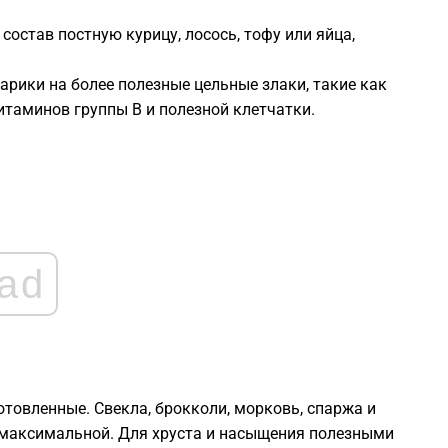
состав постную курицу, лосось, тофу или яйца,
0
арики на более полезные цельные злаки, такие как
0
витаминов группы В и полезной клетчатки.
0
0
0
ad
0
отовленные. Свекла, брокколи, морковь, спаржа и
— максимальной. Для хруста и насыщения полезными