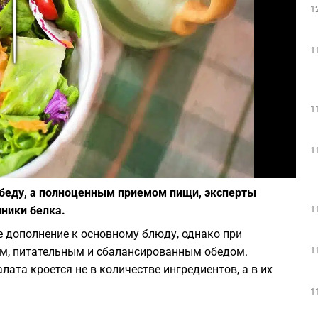
1
Play
1
1
1
Фото: pixabay
обеду, а полноценным приемом пищи, эксперты
1
чники белка.
 дополнение к основному блюду, однако при
1
м, питательным и сбалансированным обедом.
ата кроется не в количестве ингредиентов, а в их
1