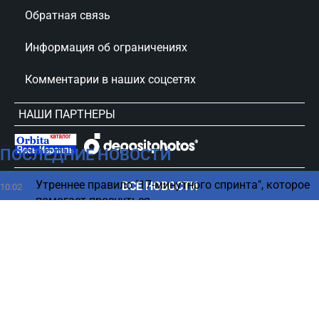
Обратная связь
Информация об ограничениях
Комментарии в наших соцсетях
НАШИ ПАРТНЕРЫ
ПОСЛЕДНИЕ НОВОСТИ
сursorinfo.co.il © Все права защищены
Утреннее правило "17-минутного спринта", которое
ВСЕ НОВОСТИ
10:02
помогает проснуться
Нетаниягу оказался на грани полного провала -
09:50
новый опрос
Магнитная буря 8 августа — что нас ждет и как
09:45
уберечься
Сколько РФ придется платить Украине — цифра
09:35