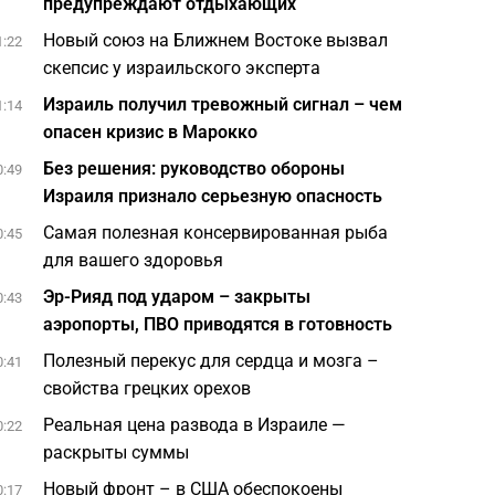
предупреждают отдыхающих
Новый союз на Ближнем Востоке вызвал
1:22
скепсис у израильского эксперта
Израиль получил тревожный сигнал – чем
1:14
опасен кризис в Марокко
Без решения: руководство обороны
0:49
Израиля признало серьезную опасность
Самая полезная консервированная рыба
0:45
для вашего здоровья
Эр-Рияд под ударом – закрыты
0:43
аэропорты, ПВО приводятся в готовность
Полезный перекус для сердца и мозга –
0:41
свойства грецких орехов
Реальная цена развода в Израиле —
0:22
раскрыты суммы
Новый фронт – в США обеспокоены
0:17