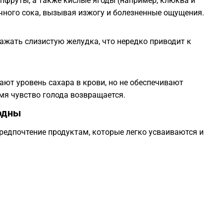
йпфруты, а также кислые ягоды (например, клюква и
0
чного сока, вызывая изжогу и болезненные ощущения.
0
ажать слизистую желудка, что нередко приводит к
0
ют уровень сахара в крови, но не обеспечивают
0
мя чувство голода возвращается.
лодны
0
редпочтение продуктам, которые легко усваиваются и
0