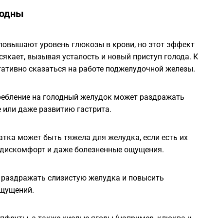
лодны
1
повышают уровень глюкозы в крови, но этот эффект
0
сякает, вызывая усталость и новый приступ голода. К
гативно сказаться на работе поджелудочной железы.
0
требление на голодный желудок может раздражать
е или даже развитию гастрита.
0
атка может быть тяжела для желудка, если есть их
0
, дискомфорт и даже болезненные ощущения.
0
т раздражать слизистую желудка и повысить
ощущений.
0