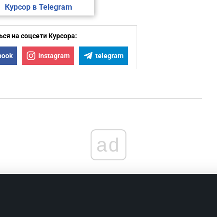
Курсор в Telegram
ся на соцсети Курсора:
book
instagram
telegram
ad