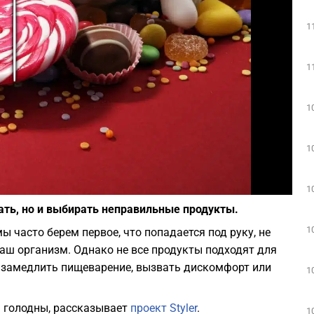
1
Play
1
1
1
Фото: depositphotos.com
1
ать, но и выбирать неправильные продукты.
1
ы часто берем первое, что попадается под руку, не
наш организм. Однако не все продукты подходят для
т замедлить пищеварение, вызвать дискомфорт или
1
ь голодны, рассказывает
проект Styler
.
1