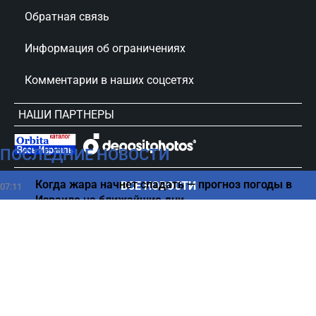
Обратная связь
Информация об ограничениях
Комментарии в наших соцсетях
НАШИ ПАРТНЕРЫ
ПОСЛЕДНИЕ НОВОСТИ
сursorinfo.co.il © Все права защищены
Когда жара начнет спадать — прогноз погоды в
ВСЕ НОВОСТИ
07:11
Израиле на ближайшие дни
Гороскоп на воскресенье 9 августа 2026 для всех
07:00
знаков Зодиака
Дома или на улице - где кошкам жить комфортнее
06:22
всего
С какого софта начинать настройку нового
05:14