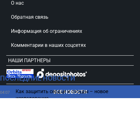
О нас
Обратная связь
Информация об ограничениях
Комментарии в наших соцсетях
НАШИ ПАРТНЕРЫ
ПОСЛЕДНИЕ НОВОСТИ
сursorinfo.co.il © Все права защищены
Как защитить сердце и сосуды – новое
ВСЕ НОВОСТИ
04:07
исследование
Можно ли предотвратить космический
03:23
Армагеддон – исследование
Перед смертью тело меняется: какие признаки
02:16
нельзя не заметить