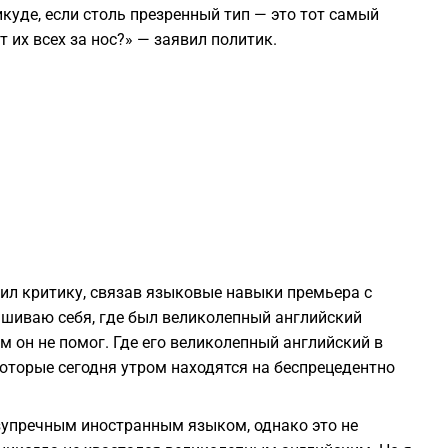
Ликуде, если столь презренный тип — это тот самый
т их всех за нос?» — заявил политик.
2
2
2
2
2
л критику, связав языковые навыки премьера с
ашиваю себя, где был великолепный английский
2
м он не помог. Где его великолепный английский в
оторые сегодня утром находятся на беспрецедентно
2
езупречным иностранным языком, однако это не