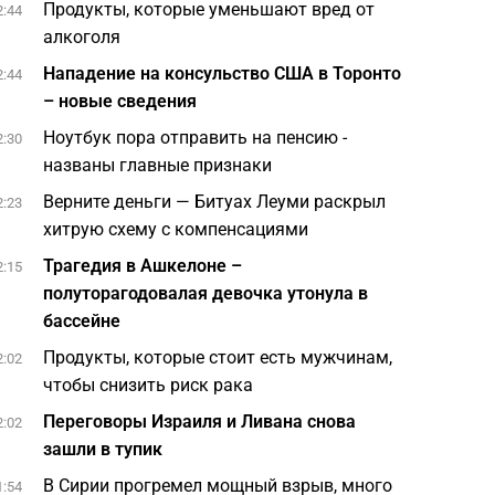
Продукты, которые уменьшают вред от
2:44
алкоголя
Нападение на консульство США в Торонто
2:44
– новые сведения
Ноутбук пора отправить на пенсию -
2:30
названы главные признаки
Верните деньги — Битуах Леуми раскрыл
2:23
хитрую схему с компенсациями
Трагедия в Ашкелоне –
2:15
полуторагодовалая девочка утонула в
бассейне
Продукты, которые стоит есть мужчинам,
2:02
чтобы снизить риск рака
Переговоры Израиля и Ливана снова
2:02
зашли в тупик
В Сирии прогремел мощный взрыв, много
1:54