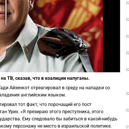
2
Play
2
2
2
Фото: Википедия
2
на ТВ, сказав, что в коалиции напуганы.
Гади Айзенкот отреагировал в среду на нападки со
2
 владения английским языком.
ировал тот факт, что порочащий его пост
2
н Урих. «Я презираю этого преступника, этого
ударства. Ему следовало бы забиться в какой-нибудь
такому персонажу не место в израильской политике.
2