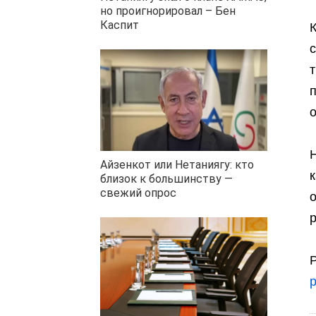
но проигнорировал – Бен
Каспит
Н
Айзенкот или Нетаниягу: кто
к
близок к большинству —
свежий опрос
р
Р
р