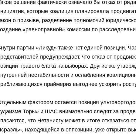
Такое решение фактически означало бы отказ от ряд
инициатив, которые коалиция планировала продвигат
закон о призыве, разделение полномочий юридическо
создание «равноправной» комиссии по расследовани
Внутри партии «Ликуд» также нет единой позиции. Ч
редставителей предупреждает, что отказ от продвиж
озиции правого блока на выборах. Другие же утверж
внутренней нестабильности и ослабления коалицион
приближающихся праймериз выгоднее ускорить роспу
Отдельным фактором остается позиция ультраортодо
иудаизме Торы» и ШАС внимательно следят за продв
пасаются, что Нетаниягу может в итоге отказаться о
Исраэль», находящейся в оппозиции, уже открыто вы