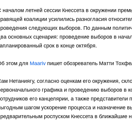
С началом летней сессии Кнессета в окружении прем
правящей коалиции усилились разногласия относите
проведения следующих выборов. По данным политич
два основных сценария: проведение выборов в начал
апланированный срок в конце октября.
Об этом для
Maariv
пишет обозреватель Матти Тохфе
ам Нетаниягу, согласно оценкам его окружения, скл
первоначального графика и проведению выборов в ко
сотрудников его канцелярии, а также представители
выгодным шагом ускорение процесса и назначение вы
предварительным роспуском Кнессета в ближайшие н