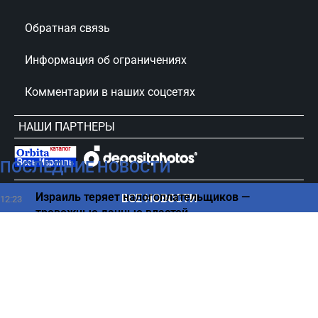
Обратная связь
Информация об ограничениях
Комментарии в наших соцсетях
НАШИ ПАРТНЕРЫ
ПОСЛЕДНИЕ НОВОСТИ
сursorinfo.co.il © Все права защищены
Израиль теряет налогоплательщиков —
ВСЕ НОВОСТИ
12:23
тревожные данные властей
Оман и Иран пришли к соглашению по
12:16
Ормузскому проливу – СМИ
Август подарит радостную жизнь только этим
12:00
знакам Зодиака