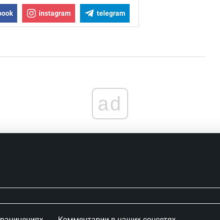
book
instagram
telegram
ad
граничениях
Комментарии в наших соцсетях