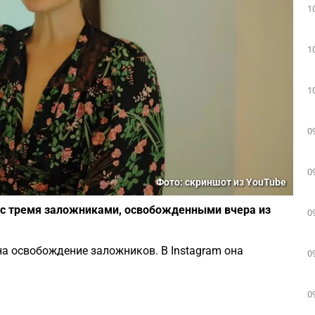
1
1
1
0
0
Фото: скриншот из YouTube
 с тремя заложниками, освобожденными вчера из
0
на освобождение заложников. В Instagram она
0
0