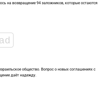
еюсь на возвращение 94 заложников, которые остаются
0
0
ad
0
0
0
израильское общество. Вопрос о новых соглашениях с
щение даёт надежду.