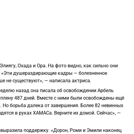
0
0
0
0
лиягу, Охада и Ора. На фото видно, как сильно они
. «Эти душераздирающие кадры — болезненное
0
ше не существуют», — написала актриса.
Неделю назад она писала об освобождении Арбель
0
в плену 487 дней. Вместе с ними были освобождены ещё
. Но борьба далека от завершения. Более 82 невинных
дятся в руках ХАМАСа. Верните их домой. Сейчас», —
0
е выразила поддержку. «Дорон, Роми и Эмили наконец
0