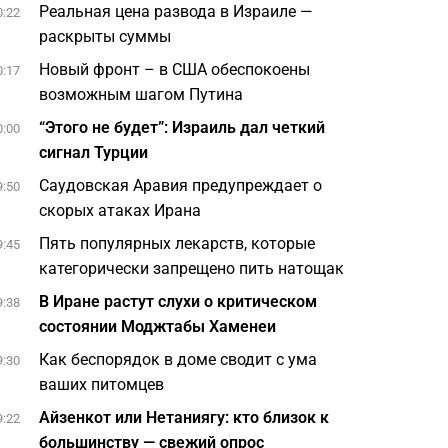
Реальная цена развода в Израиле —
0:22
раскрыты суммы
Новый фронт – в США обеспокоены
0:17
возможным шагом Путина
“Этого не будет”: Израиль дал четкий
0:00
сигнал Турции
Саудовская Аравия предупреждает о
9:50
скорых атаках Ирана
Пять популярных лекарств, которые
9:45
категорически запрещено пить натощак
В Иране растут слухи о критическом
9:38
состоянии Моджтабы Хаменеи
Как беспорядок в доме сводит с ума
9:30
ваших питомцев
Айзенкот или Нетаниягу: кто близок к
9:22
большинству — свежий опрос