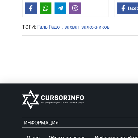
Facebook
WhatsApp
Telegram
Viber
face
ТЭГИ:
Галь Гадот
захват заложников
ИНФОРМАЦИЯ
О нас
Обратная связь
Информация об о