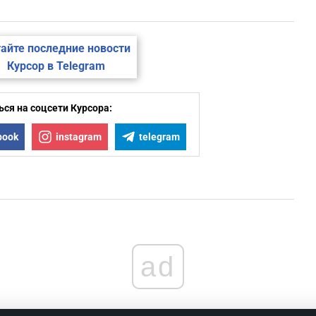
айте последние новости
Курсор в Telegram
ся на соцсети Курсора:
book
instagram
telegram
ad