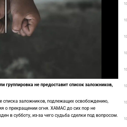
1
Play
1
1
1
1
Фото: depositphotos.com
ли группировка не предоставит список заложников,
1
ие списка заложников, подлежащих освобождению,
1
ия о прекращении огня. ХАМАС до сих пор не
ен в субботу, из-за чего судьба сделки под вопросом.
1