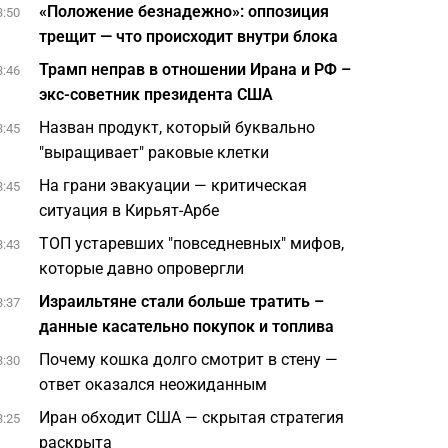
«Положение безнадежно»: оппозиция
3:50
трещит — что происходит внутри блока
Трамп неправ в отношении Ирана и РФ –
3:46
экс-советник президента США
Назван продукт, который буквально
3:45
"выращивает" раковые клетки
На грани эвакуации — критическая
3:45
ситуация в Кирьят-Арбе
ТОП устаревших "повседневных" мифов,
3:43
которые давно опровергли
Израильтяне стали больше тратить –
3:37
данные касательно покупок и топлива
Почему кошка долго смотрит в стену —
3:30
ответ оказался неожиданным
Иран обходит США — скрытая стратегия
3:25
раскрыта