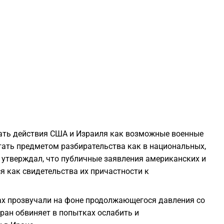
1
1
1
1
1
ать действия США и Израиля как возможные военные
стать предметом разбирательства как в национальных,
 утверждал, что публичные заявления американских и
1
я как свидетельства их причастности к
1
х прозвучали на фоне продолжающегося давления со
ран обвиняет в попытках ослабить и
1