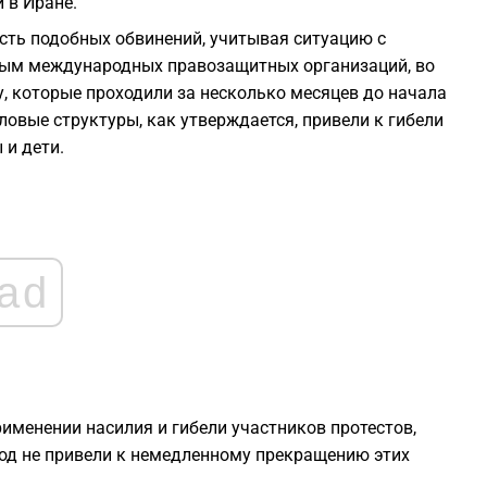
 в Иране.
сть подобных обвинений, учитывая ситуацию с
1
ным международных правозащитных организаций, во
у, которые проходили за несколько месяцев до начала
1
овые структуры, как утверждается, привели к гибели
 и дети.
1
1
ad
1
рименении насилия и гибели участников протестов,
од не привели к немедленному прекращению этих