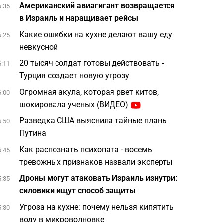
Американский авиагигант возвращается
6:35
в Израиль и наращивает рейсы
Какие ошибки на кухне делают вашу еду
6:25
невкусной
20 тысяч солдат готовы действовать -
6:11
Турция создает новую угрозу
Огромная акула, которая рвет китов,
6:00
шокировала ученых (ВИДЕО)
Разведка США выяснила тайные планы
5:50
Путина
Как распознать психопата - восемь
5:45
тревожных признаков назвали эксперты
Дроны могут атаковать Израиль изнутри:
5:35
силовики ищут способ защиты
Угроза на кухне: почему нельзя кипятить
5:30
воду в микроволновке