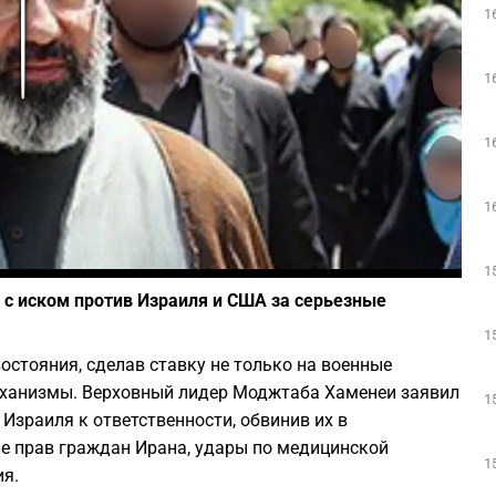
1
Play
1
1
1
Фото: Википедия
1
с иском против Израиля и США за серьезные
1
остояния, сделав ставку не только на военные
еханизмы. Верховный лидер Моджтаба Хаменеи заявил
1
Израиля к ответственности, обвинив их в
е прав граждан Ирана, удары по медицинской
1
ия.