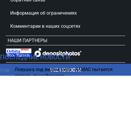
Информация об ограничениях
Комментарии в наших соцсетях
НАШИ ПАРТНЕРЫ
ПОСЛЕДНИЕ НОВОСТИ
сursorinfo.co.il © Все права защищены
Ловушка под видом мира - ХАМАС пытается
ВСЕ НОВОСТИ
17:35
связать руки Израилю
Какой будет жизнь на Земле в 2100 году - ученые
17:26
шокировали прогнозом
Риск нового удара остается высоким: Израиль
17:11
продлит особый режим
Американец побил мировой рекорд по сборке
17:00
кубика вслепую (ВИДЕО)