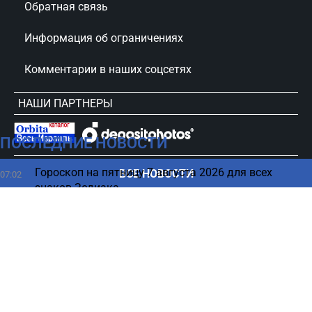
Обратная связь
Информация об ограничениях
Комментарии в наших соцсетях
НАШИ ПАРТНЕРЫ
ПОСЛЕДНИЕ НОВОСТИ
сursorinfo.co.il © Все права защищены
Гороскоп на пятницу 7 августа 2026 для всех
ВСЕ НОВОСТИ
07:02
знаков Зодиака
Не включайте новый iPhone, пока не сделаете эти 5
05:15
вещей
Весна под ногами, зима над головой: загадки
04:27
погоды на Марсе
В каком возрасте нужно больше пить кофе - ответ
03:23