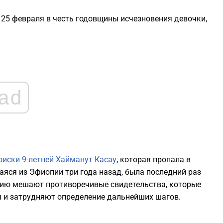
25 февраля в честь годовщины исчезновения девочки,
0
0
0
ad
0
0
оиски 9-летней Хайманут Касау
, которая пропала в
яся из Эфиопии три года назад, была последний раз
нию мешают противоречивые свидетельства, которые
я и затрудняют определение дальнейших шагов.