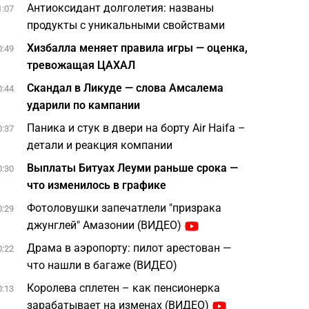
Антиоксидант долголетия: названы
1:07
продукты с уникальными свойствами
Хизбалла меняет правила игры — оценка,
0:49
тревожащая ЦАХАЛ
Скандал в Ликуде — слова Амсалема
0:44
ударили по кампании
Паника и стук в двери на борту Air Haifa –
0:37
детали и реакция компании
Выплаты Битуах Леуми раньше срока —
0:30
что изменилось в графике
Фотоловушки запечатлели "призрака
0:29
джунглей" Амазонии (ВИДЕО)
Драма в аэропорту: пилот арестован —
0:22
что нашли в багаже (ВИДЕО)
Королева сплетен – как пенсионерка
0:13
зарабатывает на изменах (ВИДЕО)