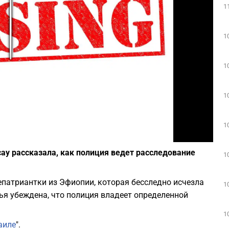
1
Play
1
1
1
1
Фото: depositphotos.com
ау рассказала, как полиция ведет расследование
1
репатриантки из Эфиопии, которая бесследно исчезла
1
мья убеждена, что полиция владеет определенной
1
аиле
".