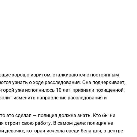
1
0
0
0
еющие хорошо ивритом, сталкиваются с постоянным
0
ются узнать о ходе расследования. Она подчеркивает,
оторой уже исполнилось 10 лет, признали похищенной,
озволит изменить направление расследования и
0
 кто это сделал — полиция должна знать. Кто бы ни
0
ия строит свою работу. В самом деле: полиция не
 девочке, которая исчезла среди бела дня, в центре
0