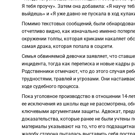
Я тебя проучу». Затем она добавила: «Я научу те
выйдешь» и «Я уже давно не пускала в ход кулак
Помимо текстовых сообщений, были обнародован
отчетливо видно, как изначально именно потерп
окружении толпы, которая криками накаляет обс
самая драка, которая попала в соцсети.
Семья обвиняемой девочки заявляет, что ставш
инцидента, тогда как переписка и новые кадры 
Родственники отмечают, что до этого случая ре
трудностями, травлей и угрозами. Они настаива
ходе судебного процесса.
Пока уголовное производство в отношении 14-ле
ее исключения из школы еще не рассмотрена, об
ключевыми аргументами защиты. Адвокат, предс
доказательства, которые ранее не были учтены п
материалы указывают на то, что его подзащитная
жалобу сторона пыталась выставить себя постра