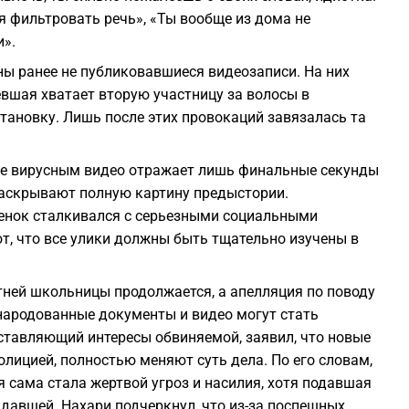
бя фильтровать речь», «Ты вообще из дома не
и».
ы ранее не публиковавшиеся видеозаписи. На них
евшая хватает вторую участницу за волосы в
тановку. Лишь после этих провокаций завязалась та
ее вирусным видео отражает лишь финальные секунды
раскрывают полную картину предыстории.
бенок сталкивался с серьезными социальными
ют, что все улики должны быть тщательно изучены в
тней школьницы продолжается, а апелляция по поводу
народованные документы и видео могут стать
тавляющий интересы обвиняемой, заявил, что новые
олицией, полностью меняют суть дела. По его словам,
 сама стала жертвой угроз и насилия, хотя подавшая
давшей. Нахари подчеркнул, что из-за поспешных