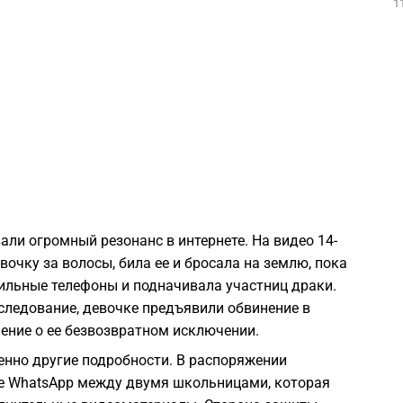
1
1
1
1
1
ли огромный резонанс в интернете. На видео 14-
очку за волосы, била ее и бросала на землю, пока
1
ильные телефоны и подначивала участниц драки.
сследование, девочке предъявили обвинение в
1
ение о ее безвозвратном исключении.
енно другие подробности. В распоряжении
1
е WhatsApp между двумя школьницами, которая