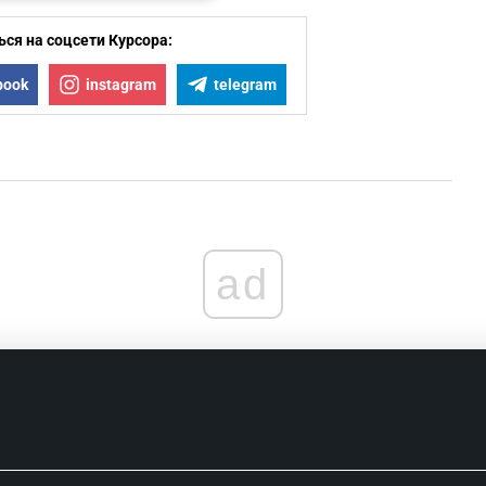
ся на соцсети Курсора:
book
instagram
telegram
ad