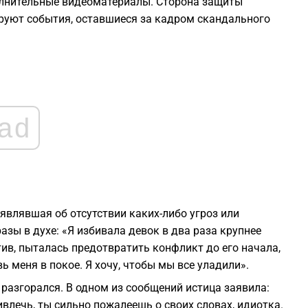
полнительные видеоматериалы. Сторона защиты
1
ируют события, оставшиеся за кадром скандального
1
0
ad
0
0
аявлявшая об отсутствии каких-либо угроз или
азы в духе: «Я избивала девок в два раза крупнее
тив, пыталась предотвратить конфликт до его начала,
вь меня в покое. Я хочу, чтобы мы все уладили».
разгорался. В одном из сообщений истица заявила:
влечь, ты сильно пожалеешь о своих словах, идиотка.