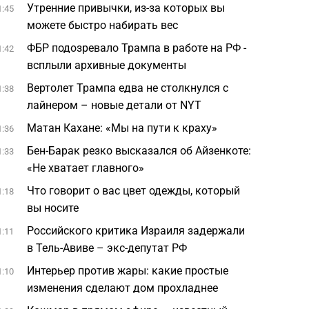
Утренние привычки, из-за которых вы
1:45
можете быстро набирать вес
ФБР подозревало Трампа в работе на РФ -
1:42
всплыли архивные документы
Вертолет Трампа едва не столкнулся с
1:38
лайнером – новые детали от NYT
Матан Кахане: «Мы на пути к краху»
1:36
Бен-Барак резко высказался об Айзенкоте:
1:33
«Не хватает главного»
Что говорит о вас цвет одежды, который
1:18
вы носите
Российского критика Израиля задержали
1:11
в Тель-Авиве – экс-депутат РФ
Интерьер против жары: какие простые
1:10
изменения сделают дом прохладнее