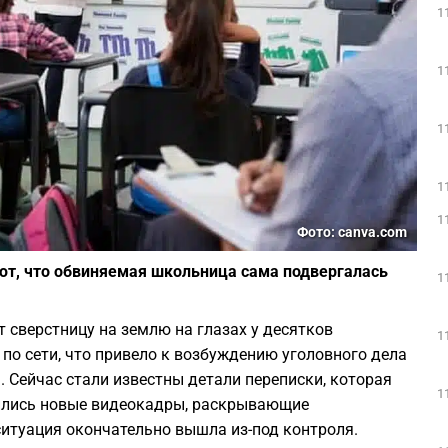
1
1
1
1
1
Фото: canva.com
ют, что обвиняемая школьница сама подвергалась
1
т сверстницу на землю на глазах у десятков
1
 по сети, что привело к возбуждению уголовного дела
 Сейчас стали известны детали переписки, которая
1
вились новые видеокадры, раскрывающие
ситуация окончательно вышла из-под контроля.