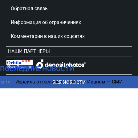
Обратная связь
Информация об ограничениях
Комментарии в наших соцсетях
НАШИ ПАРТНЕРЫ
ПОСЛЕДНИЕ НОВОСТИ
сursorinfo.co.il © Все права защищены
Израиль оттеснили от войны с Ираном — СМИ
ВСЕ НОВОСТИ
15:25
Пять пищевых привычек, которые постепенно
15:21
разрушают ваше тело
Ужас в Японии: мощный тайфун привел к
15:19
масштабным разрушениям (ВИДЕО)
БПЛА, Израиль и Украина – в Сербии раскрыли
15:16