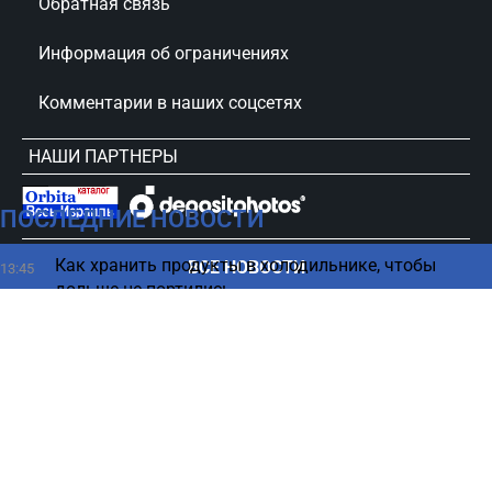
Обратная связь
Информация об ограничениях
Комментарии в наших соцсетях
НАШИ ПАРТНЕРЫ
ПОСЛЕДНИЕ НОВОСТИ
сursorinfo.co.il © Все права защищены
Как хранить продукты в холодильнике, чтобы
ВСЕ НОВОСТИ
13:45
дольше не портились
Битуах Леуми одобрил выплаты — детали
13:39
сложного дела
Зачем кот мнет вас лапами – объяснение
13:30
ветеринаров
Кошмар Нетаниягу раскрыт — как правые
13:22
потеряли до 25 мандатов