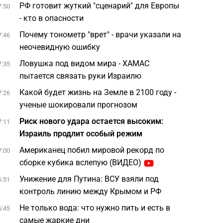
РФ готовит жуткий "сценарий" для Европы
7:50
- кто в опасности
Почему тонометр "врет" - врачи указали на
7:46
неочевидную ошибку
Ловушка под видом мира - ХАМАС
7:35
пытается связать руки Израилю
Какой будет жизнь на Земле в 2100 году -
7:26
ученые шокировали прогнозом
Риск нового удара остается высоким:
7:11
Израиль продлит особый режим
Американец побил мировой рекорд по
7:00
сборке кубика вслепую (ВИДЕО)
Унижение для Путина: ВСУ взяли под
6:51
контроль линию между Крымом и РФ
Не только вода: что нужно пить и есть в
6:45
самые жаркие дни