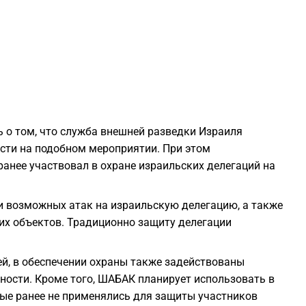
1
1
1
 о том, что служба внешней разведки Израиля
1
сти на подобном мероприятии. При этом
анее участвовал в охране израильских делегаций на
1
и возможных атак на израильскую делегацию, а также
1
ких объектов. Традиционно защиту делегации
1
й, в обеспечении охраны также задействованы
ности. Кроме того, ШАБАК планирует использовать в
рые ранее не применялись для защиты участников
1