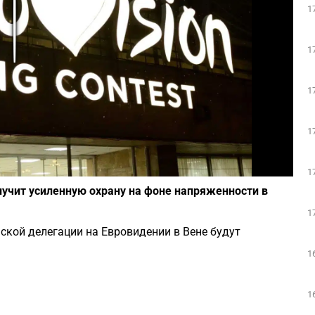
1
Play
1
1
1
Фото: depositphotos.com
1
учит усиленную охрану на фоне напряженности в
1
ской делегации на Евровидении в Вене будут
1
1