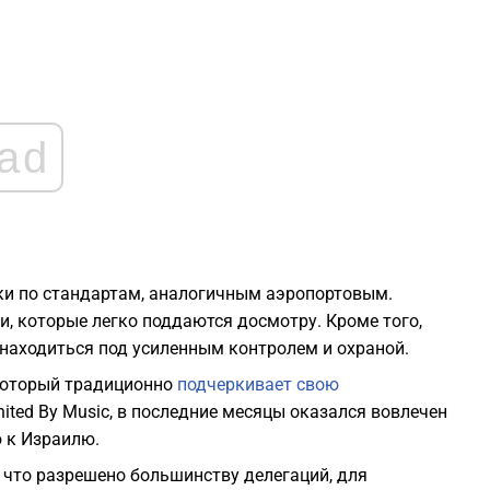
1
1
ad
1
1
ки по стандартам, аналогичным аэропортовым.
1
и, которые легко поддаются досмотру. Кроме того,
 находиться под усиленным контролем и охраной.
 который традиционно
подчеркивает свою
ited By Music, в последние месяцы оказался вовлечен
ю к Израилю.
о, что разрешено большинству делегаций, для