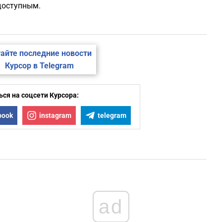
доступным.
айте последние новости
Курсор в Telegram
ся на соцсети Курсора:
book
instagram
telegram
ad