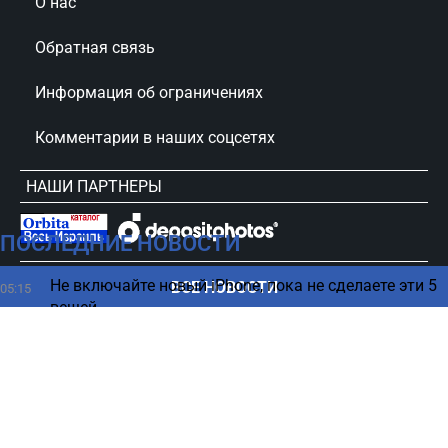
О нас
Обратная связь
Информация об ограничениях
Комментарии в наших соцсетях
НАШИ ПАРТНЕРЫ
ПОСЛЕДНИЕ НОВОСТИ
сursorinfo.co.il © Все права защищены
Не включайте новый iPhone, пока не сделаете эти 5
ВСЕ НОВОСТИ
05:15
вещей
Весна под ногами, зима над головой: загадки
04:27
погоды на Марсе
В каком возрасте нужно больше пить кофе - ответ
03:23
ученых