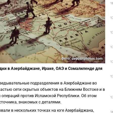
1
1
1
1
Фото: depositphotos.com
1
едки в Азербайджане, Ираке, ОАЭ и Сомалиленде для
1
зведывательные подразделения в Азербайджане во
частью сети скрытых объектов на Ближнем Востоке и в
 операций против Исламской Республики. Об этом
1
сточника, знакомых с деталями.
вали в нескольких точках на юге Азербайджана,
1