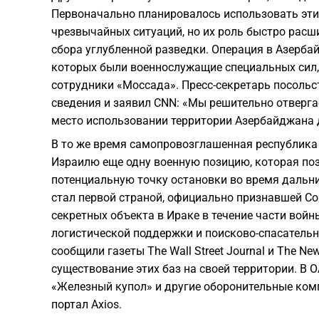
Первоначально планировалось использовать эти
чрезвычайных ситуаций, но их роль быстро расш
сбора углубленной разведки. Операция в Азерба
которых были военнослужащие специальных сил,
сотрудники «Моссада». Пресс-секретарь посоль
сведения и заявил CNN: «Мы решительно отверг
место использовании территории Азербайджана д
В то же время самопровозглашенная республика
Израилю еще одну военную позицию, которая по
потенциальную точку остановки во время дальни
стал первой страной, официально признавшей С
секретных объекта в Ираке в течение части вой
логистической поддержки и поисково-спасательн
сообщили газеты The Wall Street Journal и The N
существование этих баз на своей территории. В
«Железный купол» и другие оборонительные ком
портал Axios.