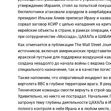
утверждению Израиля, стоял за попыткой покуше
беспилотники атаковали аэродром в азербайджа
президент Ильхам Алиев приписал Ирану и назв
сорвал заговор КСИР с целью нападения на крит
еврейские объекты в стране, в рамках операции
при сотрудничестве «Моссада», ЦАХАЛа и ШАБАК
Как отмечается в публикации The Wall Street Jou
источников, включая американских представител
иракской пустыне для поддержки воздушной камп
создана незадолго до начала войны с ведома С
специального назначения, так и в качестве логи
Также напомним, что оперативный инцидент во 
вертолета ВВС в глубине территории врага. В рез
Технические команды смогли вернуть в строй оди
Удивительно, но никто не пострадал. Начальник
затронул тему глубины деятельности ЦАХАЛа в И
полного контроля в небе Ирана и в любом месте