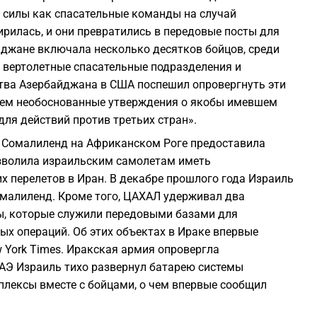
1
 силы как спасательные команды на случай
ирилась, и они превратились в передовые посты для
йджане включала несколько десятков бойцов, среди
1
 вертолетные спасательные подразделения и
ства Азербайджана в США поспешил опровергнуть эти
1
аем необоснованные утверждения о якобы имевшем
ля действий против третьих стран».
1
 Сомалиленд на Африканском Роге предоставила
зволила израильским самолетам иметь
1
х перелетов в Иран. В декабре прошлого года Израиль
омалиленд. Кроме того, ЦАХАЛ удерживал два
ны, которые служили передовыми базами для
1
ых операций. Об этих объектах в Ираке впервые
ew York Times. Иракская армия опровергла
 ОАЭ Израиль тихо развернул батарею системы
плексы вместе с бойцами, о чем впервые сообщил