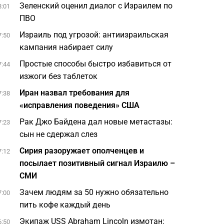
Зеленский оценил диалог с Израилем по
8:01
ПВО
Израиль под угрозой: антиизраильская
7:50
кампания набирает силу
Простые способы быстро избавиться от
7:44
изжоги без таблеток
Иран назвал требования для
7:38
«исправления поведения» США
Рак Джо Байдена дал новые метастазы:
7:23
сын не сдержал слез
Сирия разоружает ополченцев и
7:12
посылает позитивный сигнал Израилю –
СМИ
Зачем людям за 50 нужно обязательно
7:00
пить кофе каждый день
Экипаж USS Abraham Lincoln измотан:
6:50