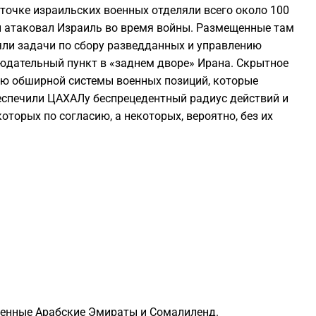
 точке израильских военных отделяли всего около 100
й атаковал Израиль во время войны. Размещенные там
1
ли задачи по сбору разведданных и управлению
юдательный пункт в «заднем дворе» Ирана. Скрытное
1
ю обширной системы военных позиций, которые
еспечили ЦАХАЛу беспрецедентный радиус действий и
оторых по согласию, а некоторых, вероятно, без их
1
1
1
1
1
ненные Арабские Эмираты и Сомалиленд.