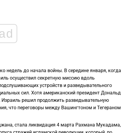
ad
о недель до начала войны. В середине января, когда
аиль осуществил секретную миссию вдоль
 подслушивающих устройств и разведывательного
циальных сил. Хотя американский президент Дональд
, Израиль решил продолжить разведывательную
ния, что переговоры между Вашингтоном и Тегераном
джана, стала ликвидация 4 марта Рахмана Мукадама,
рпуса стражей исламской революции, который, по