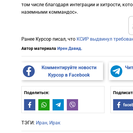
том числе благодаря интеграции и хитрости, к
наземными коммандос».
Ранее Курсор писал, что
КСИР выдвинул требован
Автор материала
Ирен Давид.
Комментируйте новости
Чит
Курсор в Facebook
Поделиться:
Подписать
Facebook
WhatsApp
Telegram
Viber
face
ТЭГИ:
Иран
Ирак