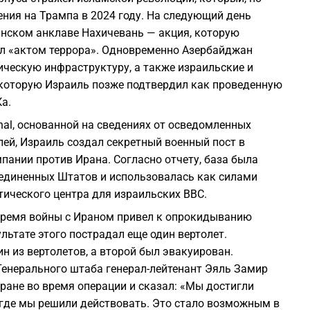
ния на Трампа в 2024 году. На следующий день
нском анклаве Нахичевань — акция, которую
ал «актом террора». Одновременно Азербайджан
ическую инфраструктуру, а также израильские и
, которую Израиль позже подтвердил как проведенную
а.
rnal, основанной на сведениях от осведомленных
ей, Израиль создал секретный военный пост в
ании против Ирана. Согласно отчету, база была
оединенных Штатов и использовалась как силами
стического центра для израильских ВВС.
время войны с Ираном привел к опрокидыванию
ультате этого пострадал еще один вертолет.
н из вертолетов, а второй был эвакуирован.
 Генерального штаба генерал-лейтенант Эяль Замир
ране во время операции и сказал: «Мы достигли
, где мы решили действовать. Это стало возможным в