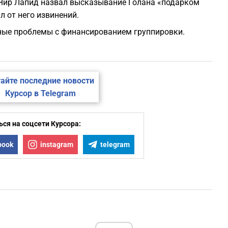
 Яир Лапид назвал высказывание Голана «подарком
 от него извинений.
1
зные проблемы с финансированием группировки.
1
1
айте последние новости
Курсор в Telegram
1
ся на соцсети Курсора:
1
book
instagram
telegram
1