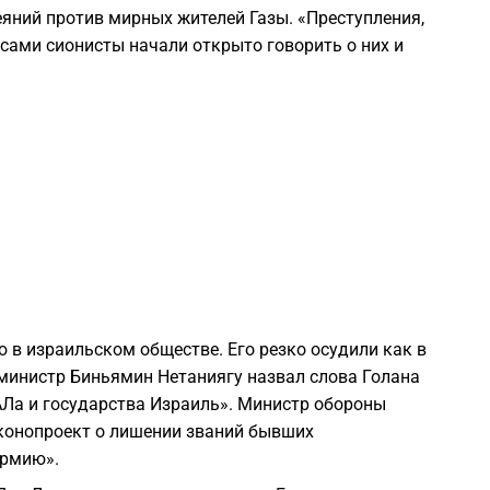
яний против мирных жителей Газы. «Преступления,
1
сами сионисты начали открыто говорить о них и
1
1
1
1
 в израильском обществе. Его резко осудили как в
-министр Биньямин Нетаниягу назвал слова Голана
Ла и государства Израиль». Министр обороны
1
конопроект о лишении званий бывших
армию».
1