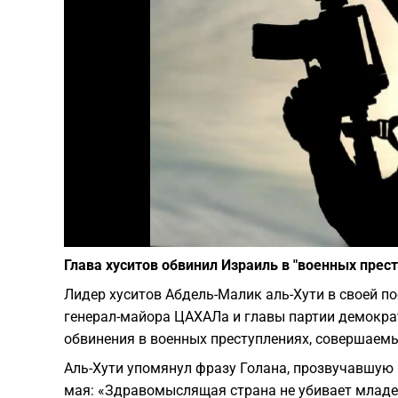
Глава хуситов обвинил Израиль в "военных прест
Лидер хуситов Абдель-Малик аль-Хути в своей п
генерал-майора ЦАХАЛа и главы партии демократ
обвинения в военных преступлениях, совершаемы
Аль-Хути упомянул фразу Голана, прозвучавшую 
мая: «Здравомыслящая страна не убивает младен