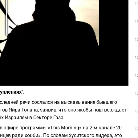
1
Play
1
1
1
1
Фото: depositphotos.com
уплениях".
1
оследней речи сослался на высказывание бывшего
ов Яира Голана, заявив, что оно якобы подтверждает
1
х Израилем в Секторе Газа.
в эфире программы «This Morning» на 2-м канале 20
1
цев ради хобби». По словам хуситского лидера, это