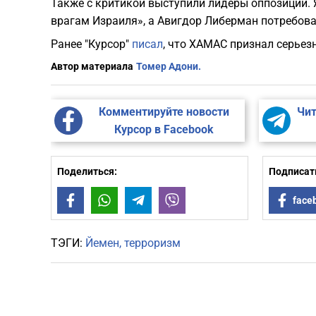
Также с критикой выступили лидеры оппозиции.
врагам Израиля», а Авигдор Либерман потребовал
Ранее "Курсор"
писал
, что ХАМАС признал серье
Автор материала
Томер Адони.
Комментируйте новости
Чит
Курсор в Facebook
Поделиться:
Подписать
Facebook
WhatsApp
Telegram
Viber
face
ТЭГИ:
Йемен
терроризм