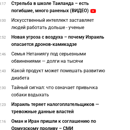
Стрельба в школе Таиланда – есть
3:17
погибшие, много раненых (ВИДЕО)
Искусственный интеллект заставляет
3:00
людей работать дольше - ученые
Новая угроза с воздуха – почему Израиль
2:52
опасается дронов-камикадзе
Семья Нетаниягу под серьезными
2:46
обвинениями — долги на тысячи
Какой продукт может помешать развитию
2:43
диабета
Тайный сигнал: что означает привычка
2:30
собаки вздыхать
Израиль теряет налогоплательщиков —
2:23
тревожные данные властей
Оман и Иран пришли к соглашению по
2:16
Ормузскому проливу – СМИ