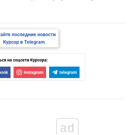
айте последние новости
Курсор в Telegram
ся на соцсети Курсора:
book
instagram
telegram
ad