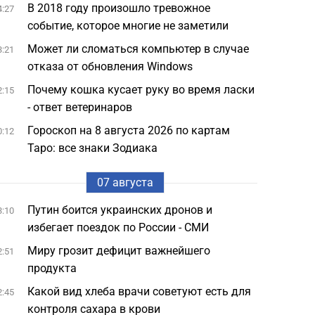
В 2018 году произошло тревожное
4:27
событие, которое многие не заметили
Может ли сломаться компьютер в случае
3:21
отказа от обновления Windows
Почему кошка кусает руку во время ласки
2:15
- ответ ветеринаров
Гороскоп на 8 августа 2026 по картам
0:12
Таро: все знаки Зодиака
07 августа
Путин боится украинских дронов и
3:10
избегает поездок по России - СМИ
Миру грозит дефицит важнейшего
2:51
продукта
Какой вид хлеба врачи советуют есть для
2:45
контроля сахара в крови