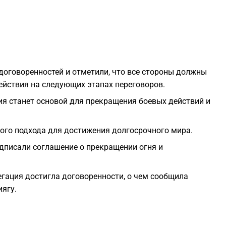
2
2
договоренностей и отметили, что все стороны должны
2
ействия на следующих этапах переговоров.
я станет основой для прекращения боевых действий и
2
ого подхода для достижения долгосрочного мира.
2
дписали соглашение о прекращении огня и
2
егация достигла договоренности, о чем сообщила
ягу.
2
2