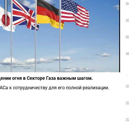
0
Play
0
0
0
Фото: depositphotos.com
ении огня в Секторе Газа важным шагом.
2
Са к сотрудничеству для его полной реализации.
2
2