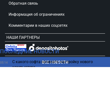
Обратная связь
Информация об ограничениях
Комментарии в наших соцсетях
НАШИ ПАРТНЕРЫ
ПОСЛЕДНИЕ НОВОСТИ
сursorinfo.co.il © Все права защищены
С какого софта начинать настройку нового
ВСЕ НОВОСТИ
05:14
компьютера
Ученые заглянули внутрь морской рептилии
04:27
возрастом 245 млн лет
Люди, которым нельзя доверять, часто делают 6
03:42
вещей
Смартфон начал тормозить: четыре способа
02:17